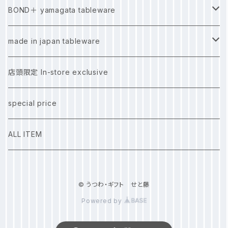
金属
BOND＋ yamagata tableware
カトラリー
陶磁器
ガラス
made in japan tableware
プレート
カンベ硝子
木製・漆器
金属
波佐見焼 hasamiyaki
店頭限定 In-store exclusive
箸置き
工房SORA
箸
あまね金工
陶磁器
special price
スプーン
くらしの金具里山
木製・漆器
ALL ITEM
金山杉
© うつわ・ギフト せと藤
蜂谷友季子
Powered by